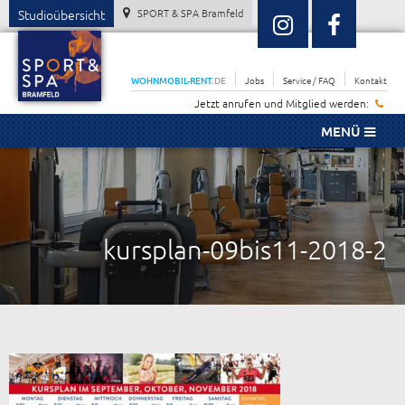
Studioübersicht
SPORT & SPA Bramfeld
WOHNMOBIL-RENT
.DE
Jobs
Service / FAQ
Kontakt
Jetzt anrufen und Mitglied werden:
MENÜ
kursplan-09bis11-2018-2