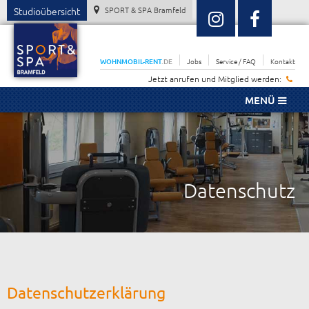
Studioübersicht
SPORT & SPA Bramfeld
WOHNMOBIL-RENT
.DE
Jobs
Service / FAQ
Kontakt
Jetzt anrufen und Mitglied werden:
MENÜ
Datenschutz
Datenschutzerklärung